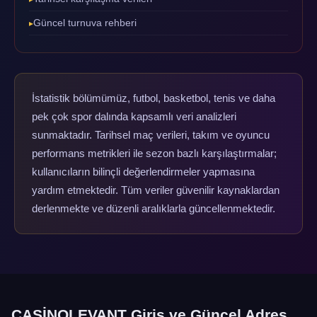
Güncel turnuva rehberi
İstatistik bölümümüz, futbol, basketbol, tenis ve daha
pek çok spor dalında kapsamlı veri analizleri
sunmaktadır. Tarihsel maç verileri, takım ve oyuncu
performans metrikleri ile sezon bazlı karşılaştırmalar;
kullanıcıların bilinçli değerlendirmeler yapmasına
yardım etmektedir. Tüm veriler güvenilir kaynaklardan
derlenmekte ve düzenli aralıklarla güncellenmektedir.
CASİNOLEVANT Giriş ve Güncel Adres