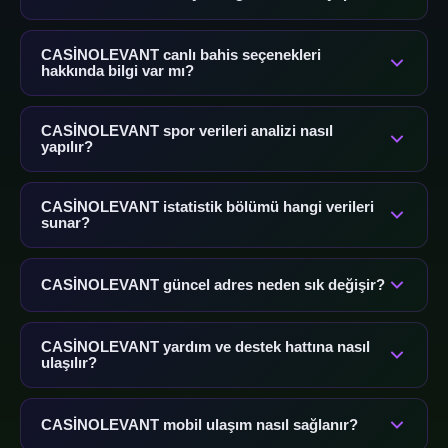
yöntemleri mevcuttur. Minimum limitler platforma göre
Hesabınıza giriş yaptıktan sonra profil veya bakiye
değişmektedir.
bölümünden anlık bakiye sorgulaması yapabilirsiniz.
CASİNOLEVANT canlı bahis seçenekleri
hakkında bilgi var mı?
Futbol, basketbol ve tenis gibi popüler spor dallarında
canlı bahis seçeneklerine ilişkin bilgilendirici içerikler
CASİNOLEVANT spor verileri analizi nasıl
yapılır?
rehber bölümünde yer almaktadır.
Platform üzerindeki istatistik araçları ve tarihsel veri
tabloları kullanılarak kapsamlı spor verileri analizi
CASİNOLEVANT istatistik bölümü hangi verileri
sunar?
gerçekleştirilebilir.
Maç istatistikleri, takım performans grafikleri, oyuncu
verileri ve sezon bazlı karşılaştırmalar istatistik
CASİNOLEVANT güncel adres neden sık değişir?
bölümünde sunulmaktadır.
Teknik altyapı güncellemeleri veya yasal düzenlemeler
nedeniyle adres değişiklikleri periyodik olarak
CASİNOLEVANT yardım ve destek hattına nasıl
ulaşılır?
gerçekleşebilir. Güncel adrese bu rehber üzerinden
ulaşabilirsiniz.
Canlı destek hattı veya e-posta kanalı aracılığıyla yardım
ve destek ekibine 7/24 ulaşım sağlanabilmektedir.
CASİNOLEVANT mobil ulaşım nasıl sağlanır?