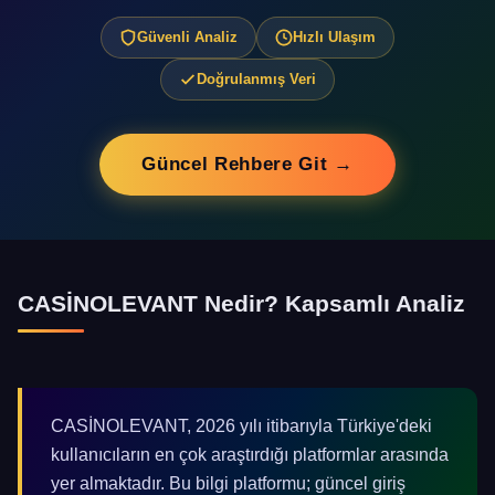
Güvenli Analiz
Hızlı Ulaşım
Doğrulanmış Veri
Güncel Rehbere Git →
CASİNOLEVANT Nedir? Kapsamlı Analiz
CASİNOLEVANT, 2026 yılı itibarıyla Türkiye'deki
kullanıcıların en çok araştırdığı platformlar arasında
yer almaktadır. Bu bilgi platformu; güncel giriş