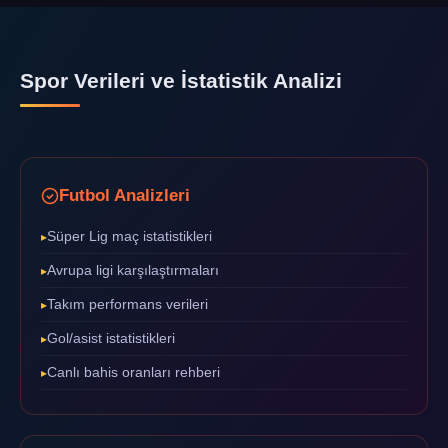
Spor Verileri ve İstatistik Analizi
Futbol Analizleri
Süper Lig maç istatistikleri
Avrupa ligi karşılaştırmaları
Takım performans verileri
Gol/asist istatistikleri
Canlı bahis oranları rehberi