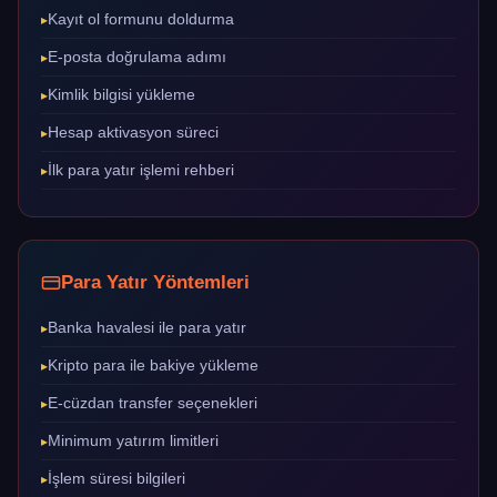
Kayıt ol formunu doldurma
E-posta doğrulama adımı
Kimlik bilgisi yükleme
Hesap aktivasyon süreci
İlk para yatır işlemi rehberi
Para Yatır Yöntemleri
Banka havalesi ile para yatır
Kripto para ile bakiye yükleme
E-cüzdan transfer seçenekleri
Minimum yatırım limitleri
İşlem süresi bilgileri