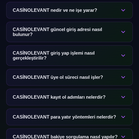
CASİNOLEVANT nedir ve ne işe yarar?
Kullanıcıların spor verileri, analiz ve istatistik bilgilerine
kolayca ulaşabileceği bağımsız bir bilgi platformudur.
CASİNOLEVANT güncel giriş adresi nasıl
bulunur?
Rehber içerikleri ve güncel adres bilgileri sunmaktadır.
Güncel adres bilgisine bu rehber sayfasını düzenli takip
ederek ulaşabilirsiniz. Adres değişikliklerinde sayfa içeriği
CASİNOLEVANT giriş yap işlemi nasıl
gerçekleştirilir?
güncellenmektedir.
Güncel adrese tarayıcınızdan gidin, giriş yap butonuna
tıklayın, kullanıcı adı ve şifrenizi girerek hesabınıza erişin.
CASİNOLEVANT üye ol süreci nasıl işler?
Üye ol formunu eksiksiz doldurun, e-posta adresinizi
doğrulayın ve gerekli kimlik bilgilerini yükleyerek
CASİNOLEVANT kayıt ol adımları nelerdir?
hesabınızı aktif hale getirin.
Ad, soyad, e-posta ve şifre bilgilerini girerek kayıt ol
işlemini başlatın. Ardından e-posta doğrulama adımını
CASİNOLEVANT para yatır yöntemleri nelerdir?
tamamlayın.
Banka havalesi, kripto para transferi ve e-cüzdan
seçenekleri başta olmak üzere çeşitli para yatır
CASİNOLEVANT bakiye sorgulama nasıl yapılır?