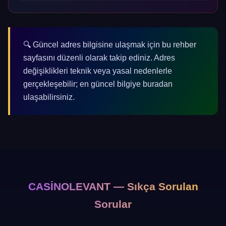
🔍 Güncel adres bilgisine ulaşmak için bu rehber
sayfasını düzenli olarak takip ediniz. Adres
değişiklikleri teknik veya yasal nedenlerle
gerçekleşebilir; en güncel bilgiye buradan
ulaşabilirsiniz.
CASİNOLEVANT — Sıkça Sorulan
Sorular