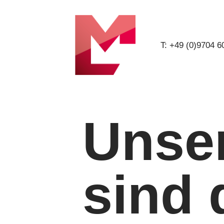
T: +49 (0)9704 
Unse
sind 