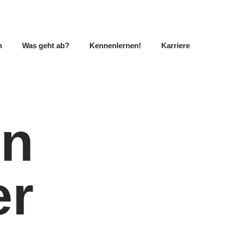
n
Was geht ab?
Kennenlernen!
Karriere
en
er