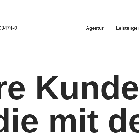
603474-0
Agentur
Leistunge
re Kund
die mit d