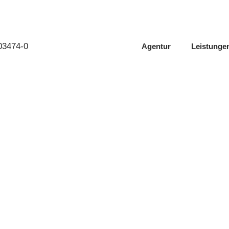
603474-0
Agentur
Leistunge