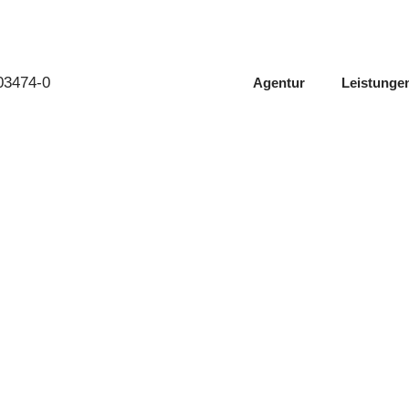
603474-0
Agentur
Leistunge