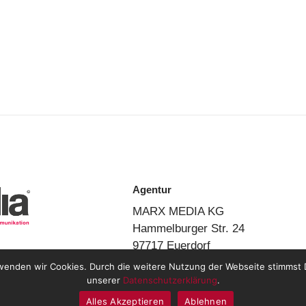
Agentur
MARX MEDIA KG
Hammelburger Str. 24
97717 Euerdorf
wenden wir Cookies. Durch die weitere Nutzung der Webseite stimmst 
unserer
Datenschutzerklärung
.
ert® –
Impressum
–
Datenschutz
Alles Akzeptieren
Ablehnen