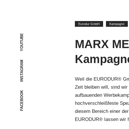
Eurodur GmbH
Kampagne
YOUTUBE
MARX MEDI
Kampagn
INSTAGRAM
Weil die EURODUR® GmbH 
Zeit bleiben will, sind w
FACEBOOK
aufbauenden Werbekampa
hochverschleißfeste Spez
diesem Bereich einer der
EURODUR® lassen wir hie