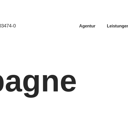
603474-0
Agentur
Leistunge
agne